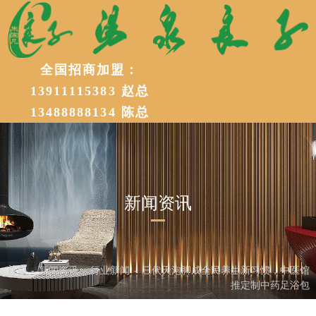
全国招商加盟：
加盟电话：
18612391117
13911115383 赵总
加盟电话：13911115383 赵总
13488888134 陈总
13488888134 陈总
新闻资讯
首页
新闻资讯
行业新闻
‌三伏天泡脚成全民养生新习惯，中医馆
-
-
-
推定制中药足浴包