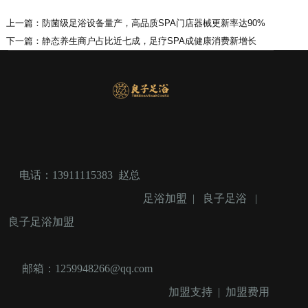
上一篇：
‌防菌级足浴设备量产，高品质SPA门店器械更新率达90%‌
下一篇：
‌静态养生商户占比近七成，足疗SPA成健康消费新增长
电话：13911115383 赵总
足浴加盟
|
良子足浴
|
良子足浴加盟
邮箱：1259948266@qq.com
加盟支持
|
加盟费用