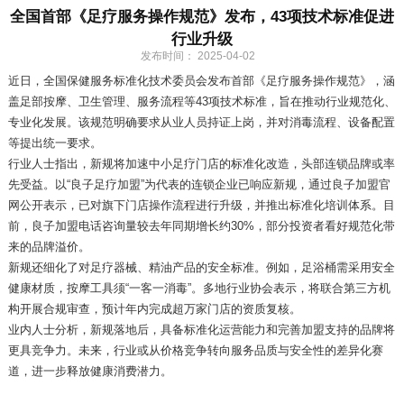
‌全国首部《足疗服务操作规范》发布，43项技术标准促进
行业升级
发布时间： 2025-04-02
‌近日，全国保健服务标准化技术委员会发布首部《足疗服务操作规范》，涵
盖足部按摩、卫生管理、服务流程等43项技术标准，旨在推动行业规范化、
专业化发展。该规范明确要求从业人员持证上岗，并对消毒流程、设备配置
等提出统一要求。
行业人士指出，新规将加速中小足疗门店的标准化改造，头部连锁品牌或率
先受益。以“良子足疗加盟”为代表的连锁企业已响应新规，通过‌良子加盟官
网‌公开表示，已对旗下门店操作流程进行升级，并推出标准化培训体系。目
前，‌良子加盟电话‌咨询量较去年同期增长约30%，部分投资者看好规范化带
来的品牌溢价。
新规还细化了对足疗器械、精油产品的安全标准。例如，足浴桶需采用安全
健康材质，按摩工具须“一客一消毒”。多地行业协会表示，将联合第三方机
构开展合规审查，预计年内完成超万家门店的资质复核。
业内人士分析，新规落地后，具备标准化运营能力和完善加盟支持的品牌将
更具竞争力。未来，行业或从价格竞争转向服务品质与安全性的差异化赛
道，进一步释放健康消费潜力。